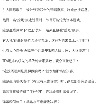
引入国际歌手、设计强强联合的帮唱嘉宾、制造热搜话题。
然而，当“控场”痕迹过重时，节目可能沦为资本游戏。
陈楚生爆冷拿下“歌王”奖杯，结果直接被“质疑”刷屏。
有人说“他高音唱劈叉还能晋级，这冠军也未免太水了吧”？
也有人心疼他“自曝三个月靠安眠药入睡，压力大到脱发”！
而8场排名领先的单依纯含泪落败，观众直接怒了：
“这投票规则是用脚做的吗？”就例如那场总决赛。
陈楚生演唱代表作《有没有人告诉你》时，副歌部分突然破音。
高音直接被劈成了“蚊子叫”，连观众都听出失误了。
弹幕瞬间炸了：就这水平也能进决赛？