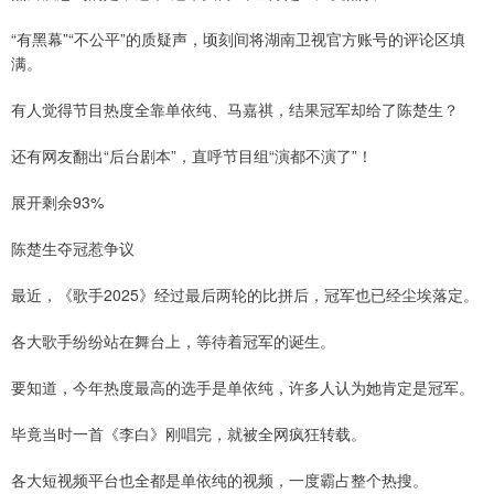
“有黑幕”“不公平”的质疑声，顷刻间将湖南卫视官方账号的评论区填
满。
有人觉得节目热度全靠单依纯、马嘉祺，结果冠军却给了陈楚生？
还有网友翻出“后台剧本”，直呼节目组“演都不演了”！
展开剩余93%
陈楚生夺冠惹争议
最近，《歌手2025》经过最后两轮的比拼后，冠军也已经尘埃落定。
各大歌手纷纷站在舞台上，等待着冠军的诞生。
要知道，今年热度最高的选手是单依纯，许多人认为她肯定是冠军。
毕竟当时一首《李白》刚唱完，就被全网疯狂转载。
各大短视频平台也全都是单依纯的视频，一度霸占整个热搜。