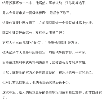
结果投票环节一出来，他居然力压单依纯、汪苏泷等选手。
并以专业评审第一晋级终极PK，最后拿下歌王。
这操作直接让网友懵了：之前周深唱错一个音符就被骂上热搜。
陈楚生破音还能高分，双标也太明显了吧？
更有人扒出前几期的“疑点”，半决赛他演唱时还忘词。
镜头却给了大量粉丝欢呼特写，剪辑把失误剪得几乎不见。
而单依纯教科书式教科书级高音，却被镜头反复恶意剪辑。
当然，陈楚生的实力还是毋庸置疑的，在乐坛也有一定的地位。
但对比前几届歌王，他的表现确实也逊色不少。
这次夺冠，给人的感觉更多的是靠歌坛地位和粉丝支持，而非自身实
力。