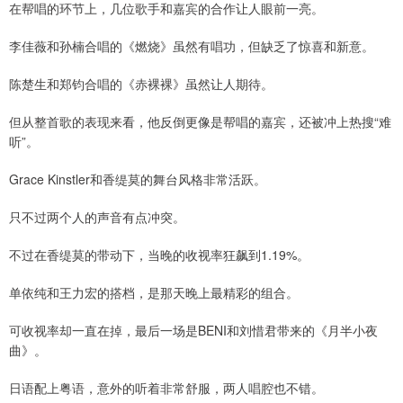
在帮唱的环节上，几位歌手和嘉宾的合作让人眼前一亮。
李佳薇和孙楠合唱的《燃烧》虽然有唱功，但缺乏了惊喜和新意。
陈楚生和郑钧合唱的《赤裸裸》虽然让人期待。
但从整首歌的表现来看，他反倒更像是帮唱的嘉宾，还被冲上热搜“难
听”。
Grace Kinstler和香缇莫的舞台风格非常活跃。
只不过两个人的声音有点冲突。
不过在香缇莫的带动下，当晚的收视率狂飙到1.19%。
单依纯和王力宏的搭档，是那天晚上最精彩的组合。
可收视率却一直在掉，最后一场是BENI和刘惜君带来的《月半小夜
曲》。
日语配上粤语，意外的听着非常舒服，两人唱腔也不错。