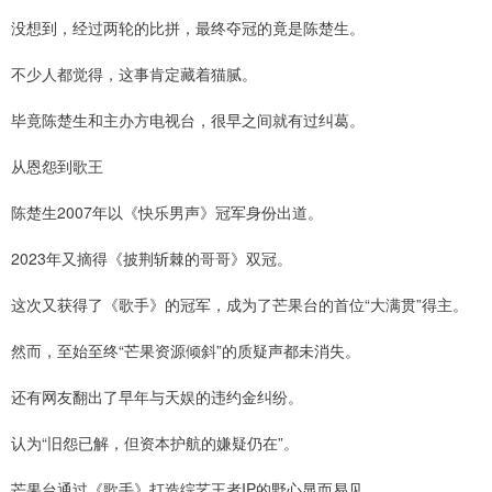
没想到，经过两轮的比拼，最终夺冠的竟是陈楚生。
不少人都觉得，这事肯定藏着猫腻。
毕竟陈楚生和主办方电视台，很早之间就有过纠葛。
从恩怨到歌王
陈楚生2007年以《快乐男声》冠军身份出道。
2023年又摘得《披荆斩棘的哥哥》双冠。
这次又获得了《歌手》的冠军，成为了芒果台的首位“大满贯”得主。
然而，至始至终“芒果资源倾斜”的质疑声都未消失。
还有网友翻出了早年与天娱的违约金纠纷。
认为“旧怨已解，但资本护航的嫌疑仍在”。
芒果台通过《歌手》打造综艺王者IP的野心显而易见。