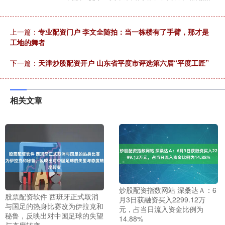
上一篇：
专业配资门户 李文全随拍：当一栋楼有了手臂，那才是
工地的舞者
下一篇：
天津炒股配资开户 山东省平度市评选第六届“平度工匠”
相关文章
炒股配资指数网站 深桑达Ａ：6
股票配资软件 西班牙正式取消
月3日获融资买入2299.12万
与国足的热身比赛改为伊拉克和
元，占当日流入资金比例为
秘鲁，反映出对中国足球的失望
14.88%
与态度转变