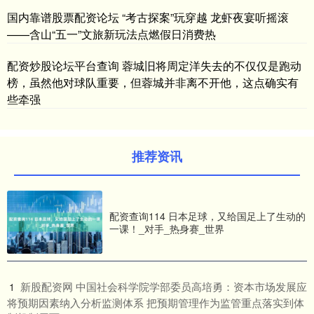
国内靠谱股票配资论坛 “考古探案”玩穿越 龙虾夜宴听摇滚
——含山“五一”文旅新玩法点燃假日消费热
配资炒股论坛平台查询 蓉城旧将周定洋失去的不仅仅是跑动
榜，虽然他对球队重要，但蓉城并非离不开他，这点确实有
些牵强
推荐资讯
配资查询114 日本足球，又给国足上了生动的
一课！_对手_热身赛_世界
​新股配资网 中国社会科学院学部委员高培勇：资本市场发展应
1
将预期因素纳入分析监测体系 把预期管理作为监管重点落实到体