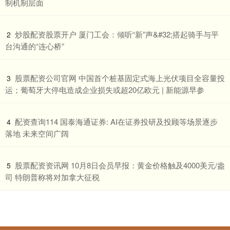
制机制层面
​炒股配资股票开户 厦门工会：倾听“新”声&#32;搭起骑手与平
2
台沟通的“连心桥”
​股票配资公司官网 中国首个桩基固定式海上光伏项目全容量投
3
运；葡萄牙大停电造成企业损失或超20亿欧元 | 新能源早参
​配资查询114 国泰海通证券: AI在证券投研及投顾等场景逐步
4
落地 未来空间广阔
​股票配资资讯网 10月8日会员早报：黄金价格触及4000美元/盎
5
司 特朗普称将对加拿大征税