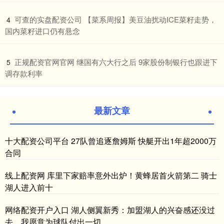
​可查的实盘配资公司 【菜系周报】美豆油扰动ICE菜籽走势，
4
国内菜籽进口仍有悬念
​正规配资官网官网 继国有六大行之后 9家股份制银行也跟进下
5
调存款利率
最新文章
十大配资公司平台 27队曾追逐詹姆斯 快艇开出1年超2000万
合同
线上配资网 库里下家赔率意外出炉！黄蜂居首火箭第二 骑士
湖人进入前十
网络配资开户入口 湖人侧翼新秀：加盟湖人的兴奋感还没过
去，我愿意为球队付出一切